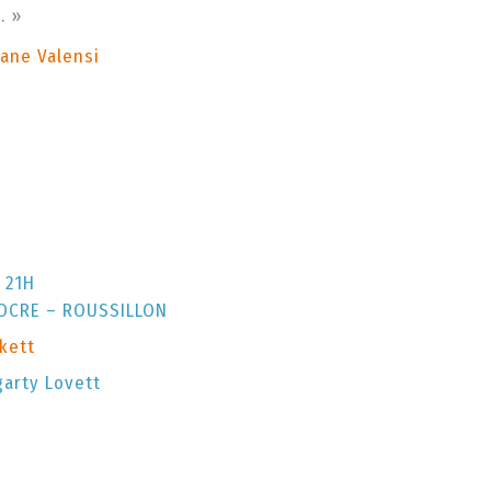
… »
hane Valensi
 21H
OCRE – ROUSSILLON
kett
arty Lovett