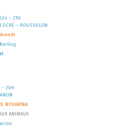
024 – 21H
L’OCRE – ROUSSILLON
Arendt
Berling
el
 – 20H
 BANON
RE NOVARINA
 AUX ANIMAUX
Marcon