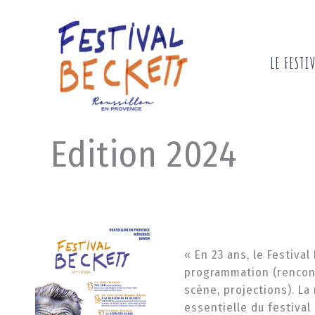
Aller
au
contenu
LE FESTI
Edition 2024
« En 23 ans, le Festiva
programmation (rencont
scène, projections). La
essentielle du festival