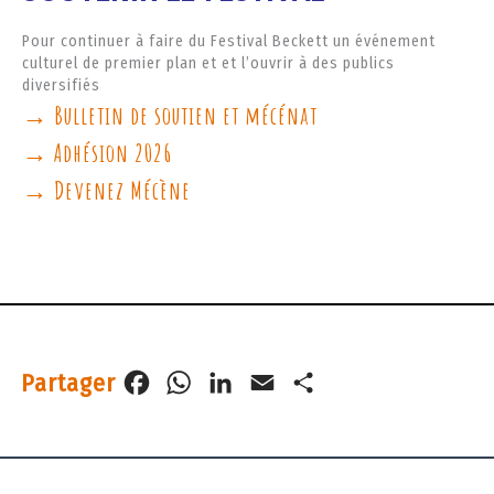
Pour continuer à faire du Festival Beckett un événement
culturel de premier plan et et l’ouvrir à des publics
diversifiés
→ Bulletin de soutien et mécénat
→ Adhésion 2026
→ Devenez Mécène
Partager
F
W
L
E
P
a
h
i
m
a
c
a
n
a
r
e
t
k
i
t